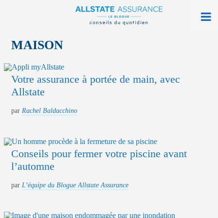
À la maison
MAISON
Sur la route
Votre assurance à portée de main, avec
Vie quotidienne
Allstate
Obtenir une soumission
par
Rachel Baldacchino
Trouver une agence
Ouvrir monAllstate
Conseils pour fermer votre piscine avant
l’automne
English
par
L’équipe du Blogue Allstate Assurance
allstate.ca
Rechercher