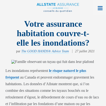
À la maison
Votre assurance
habitation couvre-t-
Sur la route
elle les inondations?
Vie quotidienne
par
The GOOD HANDS® Advice Team
27 juillet 2021
Obtenir une soumission
Trouver une agence
Les inondations représentent
le risque naturel le plus
Ouvrir monAllstate
fréquent
au Canada et peuvent endommager gravement les
habitations. Les données d’Allstate montrent que, si l’on
English
combine des situations comme les tuyaux bouchés ou le
allstate.ca
refoulement d’égout, le débordement de cours d’eau ou de lacs
et l’infiltration par les fondations d’une maison ou par les
Rechercher