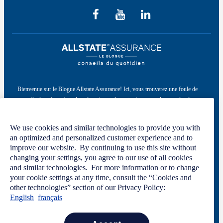
Bienvenue sur le Blogue Allstate Assurance! Ici, vous trouverez une foule de
conseils de préparation, de prévention et de protection pour chacune des étapes
de la vie.
Ce site a été conçu par Allstate du Canada, compagnie d’assurance, à titre
We use cookies and similar technologies to provide you with
an optimized and personalized customer experience and to
informatif seulement. Pour en savoir plus, veuillez consulter notre
politique de
improve our website. By continuing to use this site without
confidentialité
et nos
conditions d’utilisation
.
changing your settings, you agree to our use of all cookies
and similar technologies. For more information or to change
your cookie settings at any time, consult the “Cookies and
Code de conduite
Politique de confidentialité
other technologies” section of our Privacy Policy:
Manage Cookie Settings
English
français
Conditions d’utilisation
Nous joindre
Carrières
Salle de presse