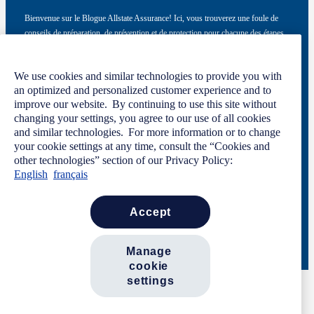
Bienvenue sur le Blogue Allstate Assurance! Ici, vous trouverez une foule de
conseils de préparation, de prévention et de protection pour chacune des étapes
de la vie.
Ce site a été conçu par Allstate du Canada, compagnie d’assurance, à titre
We use cookies and similar technologies to provide you with
informatif seulement. Pour en savoir plus, veuillez consulter notre
politique de
an optimized and personalized customer experience and to
confidentialité
et nos
conditions d’utilisation
.
improve our website. By continuing to use this site without
changing your settings, you agree to our use of all cookies
and similar technologies. For more information or to change
your cookie settings at any time, consult the “Cookies and
Code de conduite
Politique de confidentialité
other technologies” section of our Privacy Policy:
Manage Cookie Settings
English
français
Conditions d’utilisation
Nous joindre
Carrières
Salle de presse
accept
© Allstate du Canada, compagnie d'assurance. Tous droits réservés, 2026.
manage 
cookie 
settings