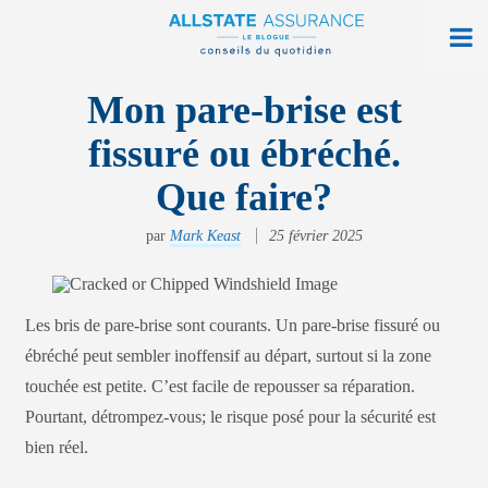
À la maison
Mon pare-brise est
fissuré ou ébréché.
Sur la route
Que faire?
Vie quotidienne
par
Mark Keast
25 février 2025
Obtenir une soumission
Trouver une agence
Les bris de pare-brise sont courants. Un pare-brise fissuré ou
Ouvrir monAllstate
ébréché peut sembler inoffensif au départ, surtout si la zone
touchée est petite. C’est facile de repousser sa réparation.
English
Pourtant, détrompez-vous; le risque posé pour la sécurité est
allstate.ca
bien réel.
Rechercher