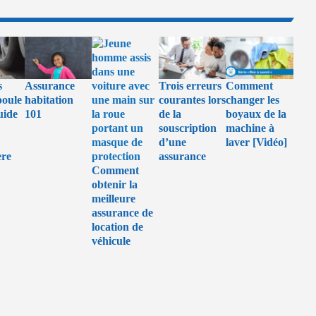
s
Assurance
Trois erreurs
Comment
poule
habitation
courantes lors
changer les
uide
101
de la
boyaux de la
souscription
machine à
d’une
laver [Vidéo]
ère
assurance
Comment
obtenir la
meilleure
assurance de
location de
véhicule