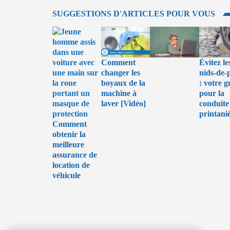
SUGGESTIONS D'ARTICLES POUR VOUS
Comment
Évitez le
changer les
nids-de-
boyaux de la
: votre g
machine à
pour la
laver [Vidéo]
conduite
printani
Comment
obtenir la
meilleure
assurance de
location de
véhicule