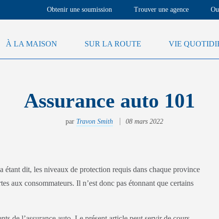
Obtenir une soumission
Trouver une agence
Ou
À LA MAISON
SUR LA ROUTE
VIE QUOTID
Assurance auto 101
par
Travon Smith
08 mars 2022
a étant dit, les niveaux de protection requis dans chaque province
rtes aux consommateurs. Il n’est donc pas étonnant que certains
ts de l’assurance auto. Le présent article peut servir de cours