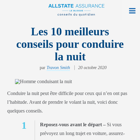
À la maison
Les 10 meilleurs
conseils pour conduire
Sur la route
la nuit
Vie quotidienne
par
Travon Smith
20 octobre 2020
Obtenir une soumission
Trouver une agence
Conduire la nuit peut être difficile pour ceux qui n’en ont pas
Ouvrir monAllstate
l’habitude. Avant de prendre le volant la nuit, voici donc
quelques conseils.
English
Reposez-vous avant le départ –
Si vous
allstate.ca
prévoyez un long trajet en voiture, assurez-
Rechercher