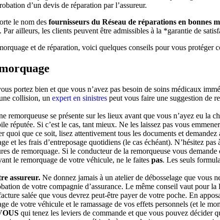
robation d’un devis de réparation par l’assureur.
 porte le nom des
fournisseurs du Réseau de réparations en bonnes
r ailleurs, les clients peuvent être admissibles à la *garantie de satisf
morquage et de réparation, voici quelques conseils pour vous protéger 
remorquage
ous portez bien et que vous n’avez pas besoin de soins médicaux immé
une collision, un
expert en sinistres
peut vous faire une suggestion de r
ne remorqueuse se présente sur les lieux avant que vous n’ayez eu la chanc
le réputée. Si c’est le cas, tant mieux. Ne les laissez pas vous emmener 
r quoi que ce soit, lisez attentivement tous les documents et demandez
age et les frais d’entreposage quotidiens (le cas échéant). N’hésitez pas 
édures de remorquage. Si le conducteur de la remorqueuse vous demande 
vant le remorquage de votre véhicule, ne le faites
pas
. Les seuls formul
tre assureur.
Ne donnez jamais à un atelier de débosselage que vous ne
robation de votre compagnie d’assurance. Le même conseil vaut pour la l
facture salée que vous devrez peut-être payer de votre poche. En apposa
age de votre véhicule et le ramassage de vos effets personnels (et le mo
VOUS
qui tenez les leviers de commande et que vous pouvez décider qui