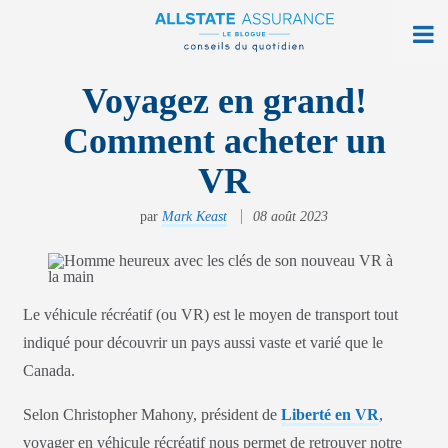
À la maison
Voyagez en grand!
Comment acheter un
Sur la route
VR
Vie quotidienne
par
Mark Keast
08 août 2023
Obtenir une soumission
Trouver une agence
Ouvrir monAllstate
Le véhicule récréatif (ou VR) est le moyen de transport tout
indiqué pour découvrir un pays aussi vaste et varié que le
English
Canada.
allstate.ca
Selon Christopher Mahony, président de
Liberté en VR
,
voyager en véhicule récréatif nous permet de retrouver notre
Rechercher