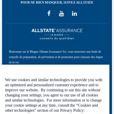
POUR NE RIEN MANQUER, SUIVEZ ALLSTATE
Bienvenue sur le Blogue Allstate Assurance! Ici, vous trouverez une foule de
conseils de préparation, de prévention et de protection pour chacune des étapes
de la vie.
Ce site a été conçu par Allstate du Canada, compagnie d’assurance, à titre
informatif seulement. Pour en savoir plus, veuillez consulter notre
politique de
We use cookies and similar technologies to provide you with
confidentialité
et nos
conditions d’utilisation
.
an optimized and personalized customer experience and to
improve our website. By continuing to use this site without
changing your settings, you agree to our use of all cookies
and similar technologies. For more information or to change
Code de conduite
Politique de confidentialité
your cookie settings at any time, consult the “Cookies and
Manage Cookie Settings
other technologies” section of our Privacy Policy:
Conditions d’utilisation
Nous joindre