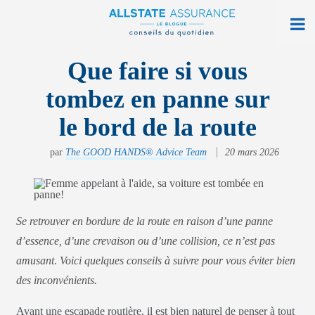
À la maison
Que faire si vous
tombez en panne sur
Sur la route
le bord de la route
Vie quotidienne
par
The GOOD HANDS® Advice Team
20 mars 2026
Obtenir une soumission
Trouver une agence
Ouvrir monAllstate
Se retrouver en bordure de la route en raison d’une panne
d’essence, d’une crevaison ou d’une collision, ce n’est pas
English
amusant. Voici quelques conseils à suivre pour vous éviter bien
des inconvénients.
allstate.ca
Avant une escapade routière, il est bien naturel de penser à tout
Rechercher