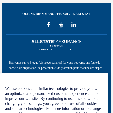
POUR NE RIEN MANQUER, SUIVEZ ALLSTATE
Bienvenue sur le Blogue Allstate Assurance! Ici, vous trouverez une foule de
conseils de préparation, de prévention et de protection pour chacune des étapes
de la vie.
Ce site a été conçu par Allstate du Canada, compagnie d’assurance, à titre
informatif seulement. Pour en savoir plus, veuillez consulter notre
politique de
We use cookies and similar technologies to provide you with
confidentialité
et nos
conditions d’utilisation
.
an optimized and personalized customer experience and to
improve our website. By continuing to use this site without
changing your settings, you agree to our use of all cookies
and similar technologies. For more information or to change
Code de conduite
Politique de confidentialité