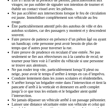
Être à l’affût de la présence de piétons, particulièrement aux
virages; ne pas oublier de signaler son intention de tourner et
établir un contact visuel avec les piétons.
Ne pas accélérer aux intersections lorsque le feu de circulation
est jaune. Immobiliser complètement son véhicule au feu
rouge.
Être particulièrement attentif près des autobus de ville et des
autobus scolaires, car des passagers y montent et y descendent
souvent.
Faire preuve de patience en présence d’un piéton âgé ou ayant
un handicap; cette personne peut avoir besoin de plus de
temps que d’autres pour traverser la rue.
Faire preuve de prudence en reculant d’une entrée. Ne pas
seulement se fier aux rétroviseurs ou à la caméra de recul; se
tourner pour bien voir à l’arrière du véhicule si une personne
se trouve aux alentours.
Ne pas rouler trop vite, particulièrement lorsqu’il pleut ou
neige, pour avoir le temps d’arrêter à temps en cas d’imprévu.
Conduire lentement dans les zones scolaires et résidentielles.
S’arrêter lorsqu’un brigadier entre dans l’intersection et tient la
pancarte d’arrêt à la verticale et demeurer en arrêt complet
jusqu’à ce que tous les enfants et le brigadier aient quitté
l’intersection.
Ne jamais dépasser un véhicule arrêté à un passage piétonnier.
Laisser une distance sécuritaire entre son véhicule et celui qui